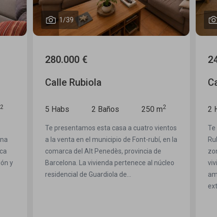
1
/
41
240.000 €
Calle Zamora
2
2
50 m
2 Habs
2 Baños
122 m
o vientos
Te presentamos este dúplex en venta en
ubí, en la
Rubí, ubicado en una finca pequeña, en una
a de
zona tranquila y bien comunicada. Una
l núcleo
vivienda ideal para quienes buscan
amplitud, comodidad y espacios
exteriores,...