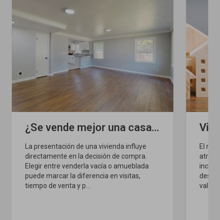
¿Se vende mejor una casa vacía o amueblada?
La presentación de una vivienda influye
El mer
directamente en la decisión de compra.
atract
Elegir entre venderla vacía o amueblada
incert
puede marcar la diferencia en visitas,
destac
tiempo de venta y p...
valor y