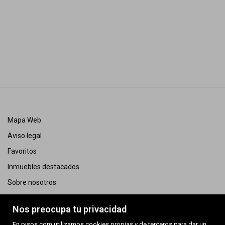
Mapa Web
Aviso legal
Favoritos
Inmuebles destacados
Sobre nosotros
Política de cookies
Nos preocupa tu privacidad
AICAT 12544
En pisos.com utilizamos cookies propias y de terceros para dar un