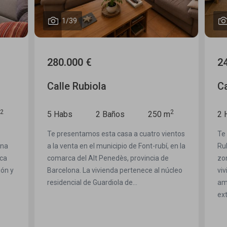
1
/
41
240.000 €
Calle Zamora
2
2
250 m
2 Habs
2 Baños
122 m
tro vientos
Te presentamos este dúplex en venta en
t-rubí, en la
Rubí, ubicado en una finca pequeña, en una
cia de
zona tranquila y bien comunicada. Una
e al núcleo
vivienda ideal para quienes buscan
amplitud, comodidad y espacios
exteriores,...