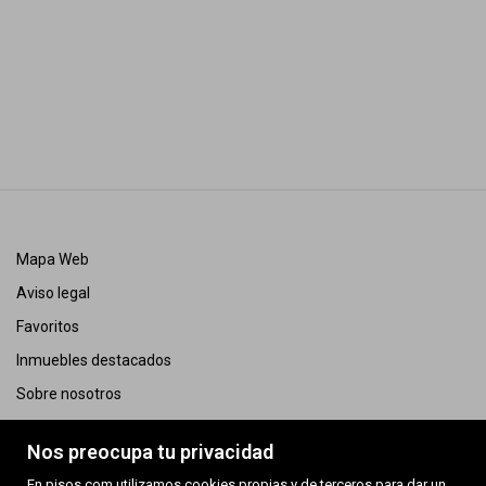
Mapa Web
Aviso legal
Favoritos
Inmuebles destacados
Sobre nosotros
Política de cookies
Nos preocupa tu privacidad
AICAT 12544
En pisos.com utilizamos cookies propias y de terceros para dar un