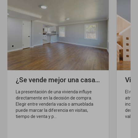
¿Se vende mejor una casa vacía o amueblada?
La presentación de una vivienda influye
El mer
directamente en la decisión de compra.
atract
Elegir entre venderla vacía o amueblada
incert
puede marcar la diferencia en visitas,
destac
tiempo de venta y p...
valor y