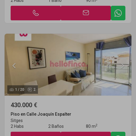
2 Habs
1 Baño
90 m
1
/
20
2
430.000 €
Piso en Calle Joaquín Espalter
Sitges
2
2 Habs
2 Baños
80 m