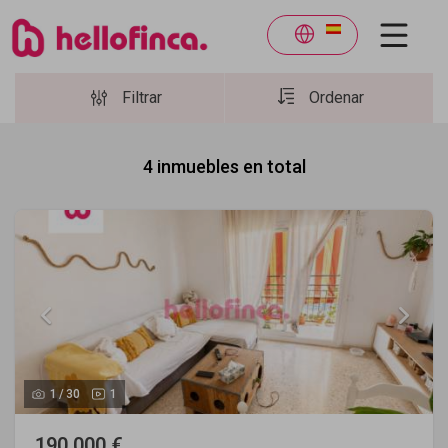
Filtrar
Ordenar
4
inmuebles en total
1
/
30
1
190.000 €