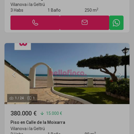
Vilanova i la Geltrú
2
3 Habs
1 Baño
250 m
1
/
24
1
380.000 €
15.000 €
Piso en Calle de la Moixarra
Vilanova i la Geltrú
2