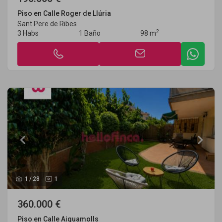
Piso en Calle Roger de Llúria
Sant Pere de Ribes
2
3 Habs
1 Baño
98 m
1
/
28
1
360.000 €
Piso en Calle Aiguamolls