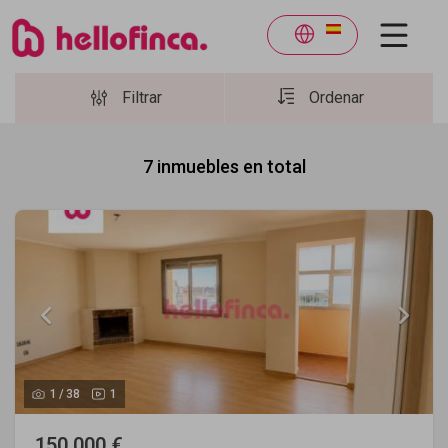
Filtrar
Ordenar
7
inmuebles en total
1
/
38
1
150.000 €