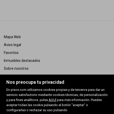
Mapa Web
Aviso legal
Favoritos
Inmuebles destacados
Sobre nosotros
Política de cookies
Nos preocupa tu privacidad
AICAT 12544
En pisos.com utilizamos cookies propias y de terceros para dar un
Bases legales - Sorteo
servicio satisfactorio mediante cookies técnicas, de personalización
Política de privacidad
y para fines analíticos. pulsa
AQUÍ
para más información. Puedes
aceptar todas las cookis pulsando el botón "aceptar" o
configurarlas o rechazar su uso pulsando