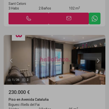
Sant Celoni
2
3 Habs
2 Baños
102 m
1
/
36
2
230.000 €
Piso en Avenida Cataluña
Bigues i Riells del Fai
2