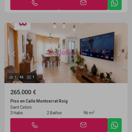
1
/
46
1
265.000 €
Piso en Calle Montserrat Roig
Sant Celoni
2
3 Habs
2 Baños
96 m