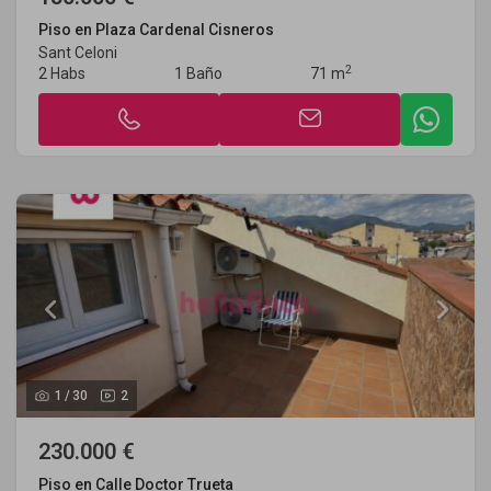
Piso en Plaza Cardenal Cisneros
Sant Celoni
2
2 Habs
1 Baño
71 m
1
/
30
2
230.000 €
Piso en Calle Doctor Trueta