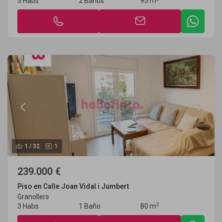
3 Habs
2 Baños
95 m
1
/
32
1
239.000 €
Piso en Calle Joan Vidal i Jumbert
Granollers
2
3 Habs
1 Baño
80 m