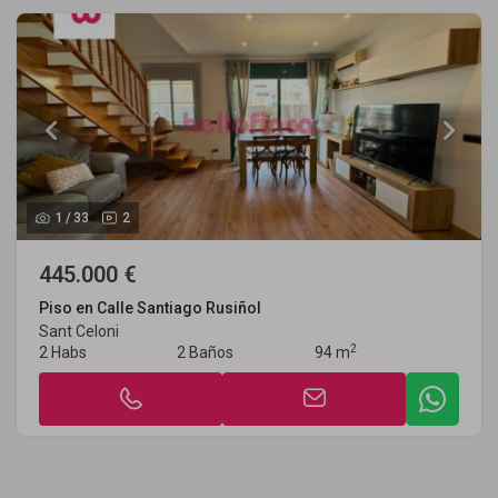
1
/
33
2
445.000 €
Piso en Calle Santiago Rusiñol
Sant Celoni
2
2 Habs
2 Baños
94 m