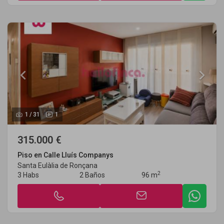
1
/
31
1
315.000 €
Piso en Calle Lluís Companys
Santa Eulàlia de Ronçana
2
3 Habs
2 Baños
96 m