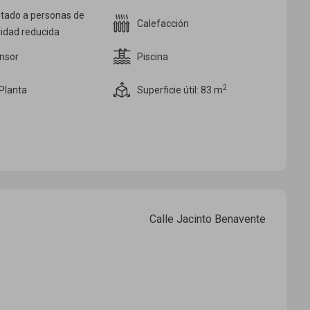
tado a personas de
Calefacción
lidad reducida
nsor
Piscina
2
Planta
Superficie útil: 83
m
Calle Jacinto Benavente