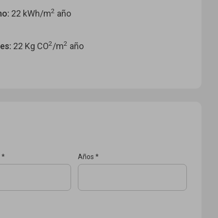
2
o:
22 kWh/m
año
2
2
es:
22 Kg CO
/m
año
 *
Años *