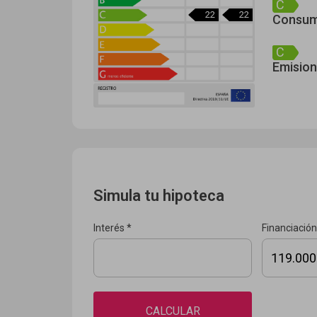
C
22
22
Consum
C
Emision
Simula tu hipoteca
Interés *
Financiación
CALCULAR